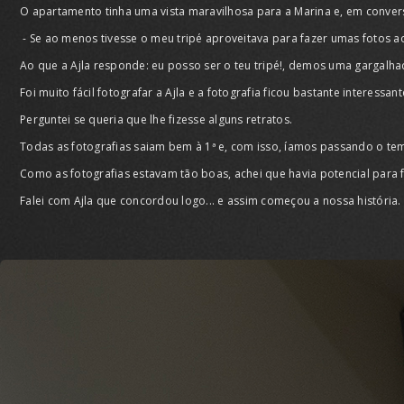
O apartamento tinha uma vista maravilhosa para a Marina e, em convers
- Se ao menos tivesse o meu tripé aproveitava para fazer umas fotos ao
Ao que a Ajla responde: eu posso ser o teu tripé!, demos uma gargalhad
Foi muito fácil fotografar a Ajla e a fotografia ficou bastante interessant
Perguntei se queria que lhe fizesse alguns retratos.
Todas as fotografias saiam bem à 1ª e, com isso, íamos passando o te
Como as fotografias estavam tão boas, achei que havia potencial para
Falei com Ajla que concordou logo... e assim começou a nossa história.